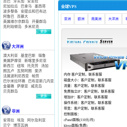
古巴
牙买加
安圭拉
尼加拉瓜
巴拿马
墨西哥
全球VPS
波多黎各
安提瓜和巴布达
阿鲁巴
百慕大
亚洲
欧洲
南美洲
大洋洲
英属维尔京群岛
开曼群岛
克利珀顿岛
多米尼克
更多
>>
大洋洲
澳大利亚
基里巴斯
瑙鲁
美属萨摩亚
新喀里多尼亚
新西兰
纽埃
托克劳
汤加
图瓦卢
瓦努阿图
斐济
内存:客户定制，联系客服
法属波利尼西亚
帕劳
磁盘大小：客户定制，联系客服
巴尔米拉环礁
巴布亚新几内亚
金曼礁
萨摩亚
威克岛
流量：客户定制，联系客服
贝克群岛
免费独立IP：客户定制，联系客服
更多
增加IP：客户定制，联系客服
>>
操作系统：客户定制，联系客服
带宽：客户定制，联系客服
非洲
控制面板：
安哥拉
埃及
阿尔及利亚
cPanel面板(110元/月)
贝宁
博茨瓦纳
kloxo面板(免费)