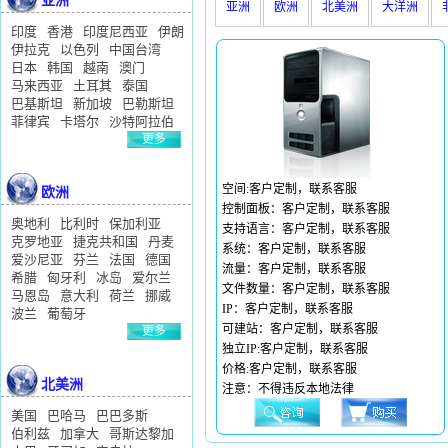
亚洲
亚洲
欧洲
北美洲
大洋洲
印度
香港
印度尼西亚
伊朗
伊拉克
以色列
中国台湾
日本
韩国
越南
澳门
马来西亚
土耳其
泰国
巴基斯坦
新加坡
巴勒斯坦
菲律宾
卡塔尔
沙特阿拉伯
更多
>>
空间:客户定制，联系客服
欧洲
控制面板：客户定制，联系客服
奥地利
比利时
保加利亚
支持语言：客户定制，联系客服
克罗地亚
捷克共和国
丹麦
系统：客户定制，联系客服
爱沙尼亚
芬兰
法国
德国
流量：客户定制，联系客服
希腊
匈牙利
冰岛
爱尔兰
文件数量：客户定制，联系客服
马恩岛
意大利
荷兰
挪威
IP：客户定制，联系客服
波兰
葡萄牙
可建站：客户定制，联系客服
更多
>>
独立IP:客户定制，联系客服
价格:客户定制，联系客服
北美洲
注意：不得违反本地法律
美国
巴哈马
巴巴多斯
伯利兹
加拿大
哥斯达黎加