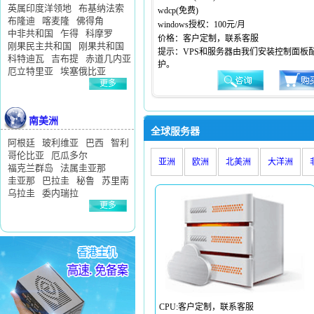
英属印度洋领地
布基纳法索
wdcp(免费)
布隆迪
喀麦隆
佛得角
windows授权：100元/月
中非共和国
乍得
科摩罗
价格：客户定制，联系客服
刚果民主共和国
刚果共和国
提示：VPS和服务器由我们安装控制面板
科特迪瓦
吉布提
赤道几内亚
护。
厄立特里亚
埃塞俄比亚
更多
>>
南美洲
全球服务器
阿根廷
玻利维亚
巴西
智利
哥伦比亚
厄瓜多尔
亚洲
欧洲
北美洲
大洋洲
福克兰群岛
法属圭亚那
圭亚那
巴拉圭
秘鲁
苏里南
乌拉圭
委内瑞拉
更多
>>
CPU:客户定制，联系客服